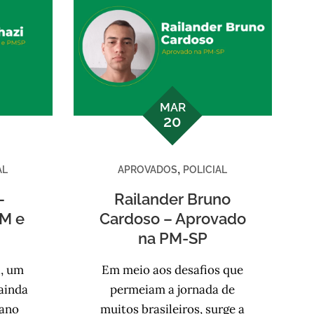
MAR
20
,
AL
APROVADOS
POLICIAL
–
Railander Bruno
M e
Cardoso – Aprovado
na PM-SP
i, um
Em meio aos desafios que
 ainda
permeiam a jornada de
 ano
muitos brasileiros, surge a