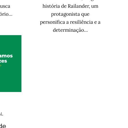
busca
história de Railander, um
tório…
protagonista que
personifica a resiliência e a
determinação…
AL
de