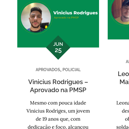
JUN
25
A
,
APROVADOS
POLICIAL
Leo
Vinicius Rodrigues –
Ma
Aprovado na PMSP
Mesmo com pouca idade
Leona
Vinicius Rodriges, um jovem
des
de 19 anos que, com
o
dedicação e foco, alcançou
solda