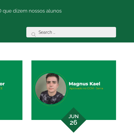
O que dizem nossos alunos
Search
for:
JUN
26