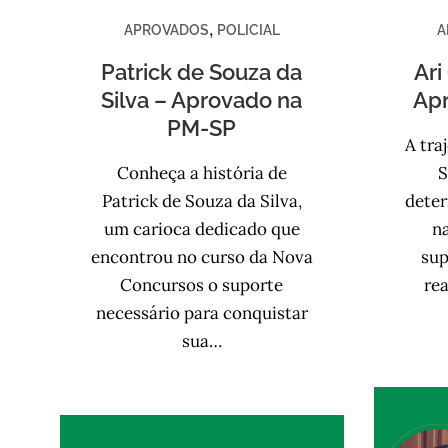
,
APROVADOS
POLICIAL
A
Patrick de Souza da
Ari
Silva – Aprovado na
Ap
PM-SP
A tra
Conheça a história de
S
Patrick de Souza da Silva,
dete
um carioca dedicado que
n
encontrou no curso da Nova
sup
Concursos o suporte
rea
necessário para conquistar
sua…