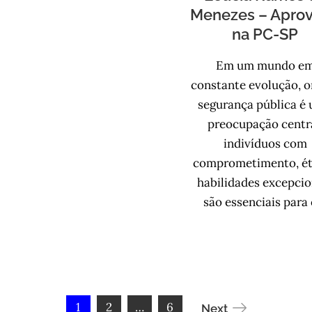
Menezes – Apro
na PC-SP
Em um mundo e
constante evolução, o
segurança pública é
preocupação centra
indivíduos com
comprometimento, ét
habilidades excepcio
são essenciais para
1
2
…
6
Next