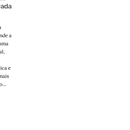
vada
m
nde a
 uma
l,
ica e
nais
 o…