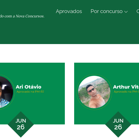
Aprovados
Por concurso
do com a Nova Concursos.
JUN
JUN
26
26