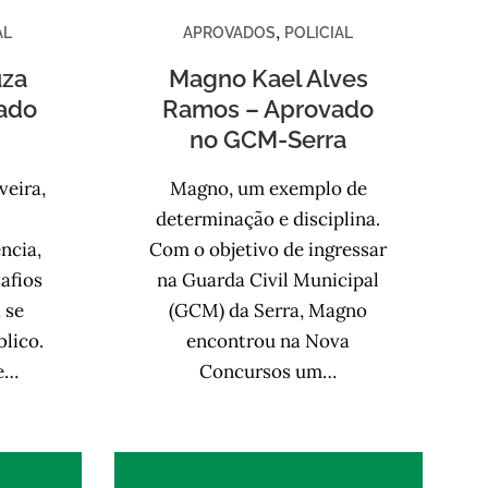
,
AL
APROVADOS
POLICIAL
uza
Magno Kael Alves
vado
Ramos – Aprovado
no GCM-Serra
veira,
Magno, um exemplo de
determinação e disciplina.
ncia,
Com o objetivo de ingressar
afios
na Guarda Civil Municipal
 se
(GCM) da Serra, Magno
blico.
encontrou na Nova
de…
Concursos um…