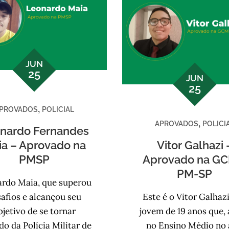
JUN
25
JUN
25
,
PROVADOS
POLICIAL
,
APROVADOS
POLICI
nardo Fernandes
ia – Aprovado na
Vitor Galhazi 
PMSP
Aprovado na GC
PM-SP
rdo Maia, que superou
afios e alcançou seu
Este é o Vitor Galhaz
bjetivo de se tornar
jovem de 19 anos que,
do da Polícia Militar de
no Ensino Médio no