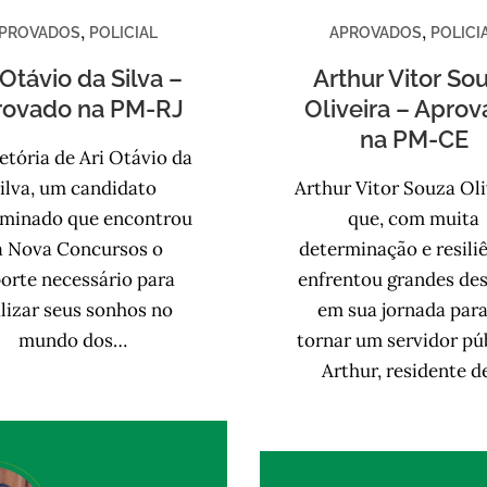
,
,
PROVADOS
POLICIAL
APROVADOS
POLICI
 Otávio da Silva –
Arthur Vitor So
rovado na PM-RJ
Oliveira – Apro
na PM-CE
jetória de Ari Otávio da
ilva, um candidato
Arthur Vitor Souza Oli
rminado que encontrou
que, com muita
a Nova Concursos o
determinação e resiliê
orte necessário para
enfrentou grandes des
lizar seus sonhos no
em sua jornada para
mundo dos…
tornar um servidor pú
Arthur, residente 