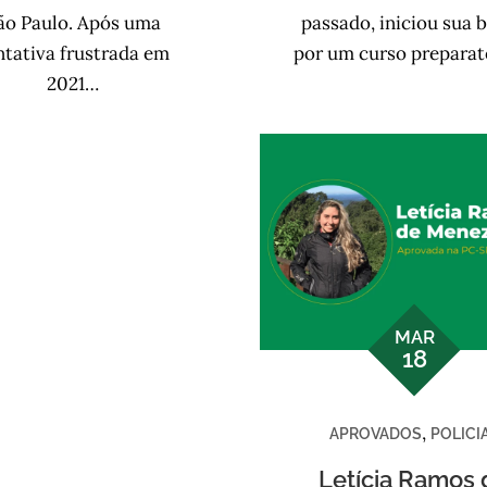
ão Paulo. Após uma
passado, iniciou sua 
ntativa frustrada em
por um curso prepara
2021…
MAR
18
,
APROVADOS
POLICI
Letícia Ramos 