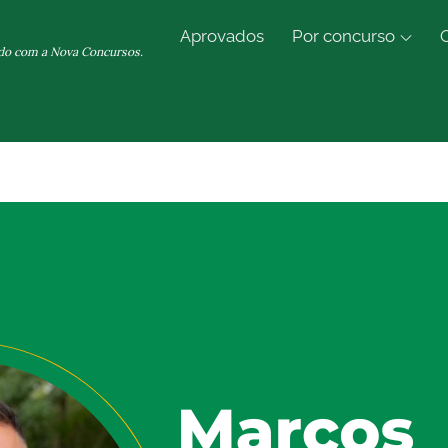
Aprovados
Por concurso
do com a Nova Concursos.