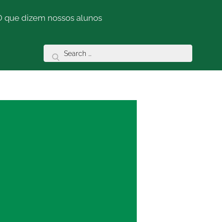
O que dizem nossos alunos
Search
for: