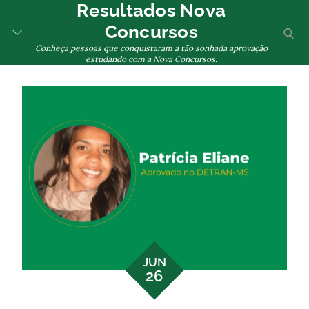
Resultados Nova
Skip
to
Concursos
sear
Toggle
content
Conheça pessoas que conquistaram a tão sonhada aprovação
Menu
estudando com a Nova Concursos.
JUN
26