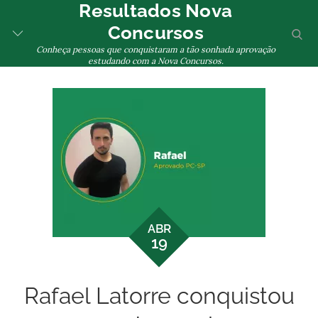
Resultados Nova
Skip
to
Concursos
sear
Toggle
content
Conheça pessoas que conquistaram a tão sonhada aprovação
Menu
estudando com a Nova Concursos.
ABR
19
Rafael Latorre conquistou