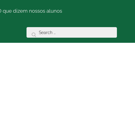
O que dizem nossos alunos
Search
for: