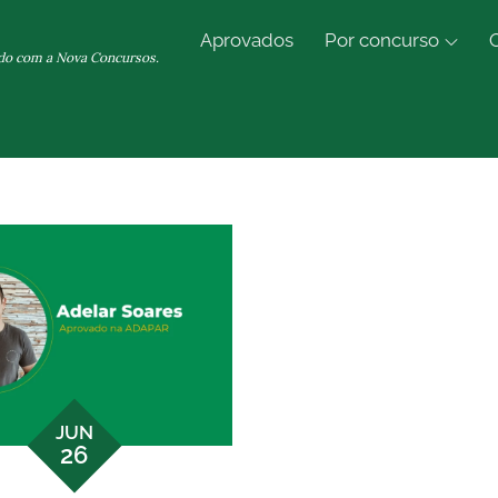
Aprovados
Por concurso
do com a Nova Concursos.
JUN
26