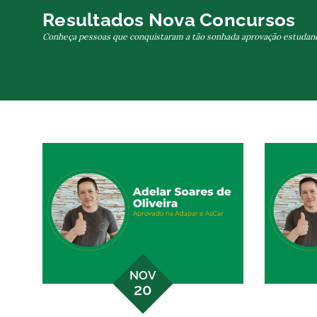
Skip
Resultados Nova Concursos
to
Conheça pessoas que conquistaram a tão sonhada aprovação estudan
content
NOV
20